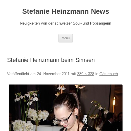
Zum
Inhalt
Stefanie Heinzmann News
springen
Neuigkeiten von der schweizer Soul- und Popsängerin
Menü
Stefanie Heinzmann beim Simsen
Veröffentlicht am
24. November 2011
mit
389 × 328
in
Gästebuch
.