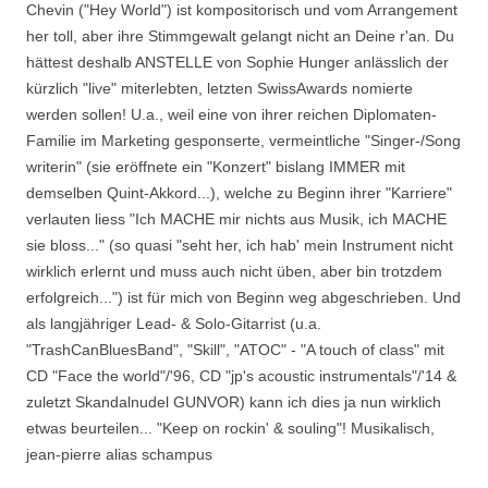
Chevin ("Hey World") ist kompositorisch und vom Arrangement
her toll, aber ihre Stimmgewalt gelangt nicht an Deine r'an. Du
hättest deshalb ANSTELLE von Sophie Hunger anlässlich der
kürzlich "live" miterlebten, letzten SwissAwards nomierte
werden sollen! U.a., weil eine von ihrer reichen Diplomaten-
Familie im Marketing gesponserte, vermeintliche "Singer-/Song
writerin" (sie eröffnete ein "Konzert" bislang IMMER mit
demselben Quint-Akkord...), welche zu Beginn ihrer "Karriere"
verlauten liess "Ich MACHE mir nichts aus Musik, ich MACHE
sie bloss..." (so quasi "seht her, ich hab' mein Instrument nicht
wirklich erlernt und muss auch nicht üben, aber bin trotzdem
erfolgreich...") ist für mich von Beginn weg abgeschrieben. Und
als langjähriger Lead- & Solo-Gitarrist (u.a.
"TrashCanBluesBand", "Skill", "ATOC" - "A touch of class" mit
CD "Face the world"/'96, CD "jp's acoustic instrumentals"/'14 &
zuletzt Skandalnudel GUNVOR) kann ich dies ja nun wirklich
etwas beurteilen... "Keep on rockin' & souling"! Musikalisch,
jean-pierre alias schampus