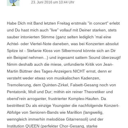
23. Juni 2016 um 10:44 Uhr
Habe Dich mit Band letzten Freitag erstmals "in concert" erlebt
und Du hast mich auch "live" vollauf mit Deiner starken, stets
sauber intonierten Stimme (ganz selten lediglich 'mal eine
Achtel- oder Viertel-Note daneben, was bei Konzerten absolut
Spitze ist - Stefanie Kloss von Silbermond könnte sich an Dir
ein Beispiel nehmen...) und ingesamt sattem Sound überzeugt!
Nimm deshalb auch die miese, unfundierte Kritik von Jean-
Martin Büttner des Tages-Anzeigers NICHT ernst, denn er
versteht weder etwas von musikalischen Kadenzen,
Tremolierung, dem Quinten-Zirkel, Falsett-Gesang noch von
Pentatonik, Moll und Dur; mithin ein reiner Theoretiker und
obend'rein arroganter, frustrierter Komplex-Haufen. Da
bestrittest Du als einzige Youngster die nachfolgende Konzert-
Abfolge von Senioren-Bands wie Marillion (langweilig,
wenngleich immerhin melodiöse Gitarrensoli) und der
Institution QUEEN (perfekter Chor-Gesang, starke