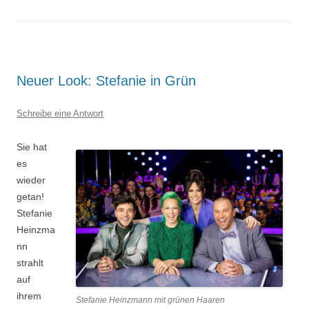
Neuer Look: Stefanie in Grün
Schreibe eine Antwort
Sie hat
es
wieder
getan!
Stefanie
Heinzma
nn
strahlt
auf
ihrem
Stefanie Heinzmann mit grünen Haaren