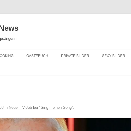
 News
opsängerin
OOKING
GÄSTEBUCH
PRIVATE BILDER
SEXY BILDER
68
in
Neuer TV-Job bei "Sing meinen Song"
.