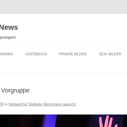
 News
opsängerin
OOKING
GÄSTEBUCH
PRIVATE BILDER
SEXY BILDER
 Vorgruppe
70
in
Vorband für Stefanie Heinzmann gesucht
.