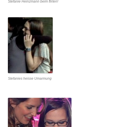
Stefanie Heinzmann beim flirten!
Stefanies heisse Umarmung