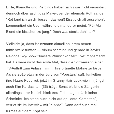
Brille, Klamotte und Piercings haben sich zwar nicht verändert,
dennoch überrascht das Make-over der ehemals Rothaarigen.
"Rot fand ich an dir besser, das weiß lässt dich alt aussehen",
kommentiert ein User, während ein anderer meint: "Für Alu-
Blond ein bisschen zu jung." Doch was steckt dahinter?
Vielleicht ja, dass Heinzmann aktuell an ihrem neuen —
mittlerweile fünften — Album schreibt und gerade in Xavier
Naidoos Sky-Show "Xaviers Wunschkonzert Live" mitgemacht
hat. Es wäre nicht das erste Mal, dass die Schweizerin einen
TV-Auftritt zum Anlass nimmt, ihre brünette Mähne zu färben.
Als sie 2015 etwa in der Jury von "Popstars" saß, funkelten
ihre Haare Feuerrot, jetzt im Granny Hair-Look wie ihn jüngst
auch Kim Kardashian (36) trägt. Sonst bleibt die Sängerin
allerdings ihrer Natürlichkeit treu. "Ich mag einfach keine
Schminke. Ich stehe auch nicht auf opulente Klamotten",
verriet sie im Interview mit "n-tv.de". Dann darf auch mal
Kirmes auf dem Kopf sein …