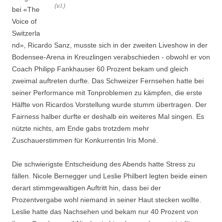
(v.l.)
bei «The
Voice of
Switzerla
nd», Ricardo Sanz, musste sich in der zweiten Liveshow in der
Bodensee-Arena in Kreuzlingen verabschieden - obwohl er von
Coach Philipp Fankhauser 60 Prozent bekam und gleich
zweimal auftreten durfte. Das Schweizer Fernsehen hatte bei
seiner Performance mit Tonproblemen zu kämpfen, die erste
Hälfte von Ricardos Vorstellung wurde stumm übertragen. Der
Fairness halber durfte er deshalb ein weiteres Mal singen. Es
nützte nichts, am Ende gabs trotzdem mehr
Zuschauerstimmen für Konkurrentin Iris Moné.
Die schwierigste Entscheidung des Abends hatte Stress zu
fällen. Nicole Bernegger und Leslie Philbert legten beide einen
derart stimmgewaltigen Auftritt hin, dass bei der
Prozentvergabe wohl niemand in seiner Haut stecken wollte.
Leslie hatte das Nachsehen und bekam nur 40 Prozent von