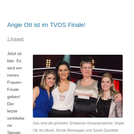
Angie Ott ist im TVOS Finale!
1 Antwort
Jetzt ist
klar: Es
wird ein
reines
Frauen-
Finale
geben!
Der
letzte
verbliebe
Das sind die grössten Schweizer Gesangstalente: Angie
ne
Ott, Iris Moné, Nicole Bernegger und Sarah Quartetto
Sänger