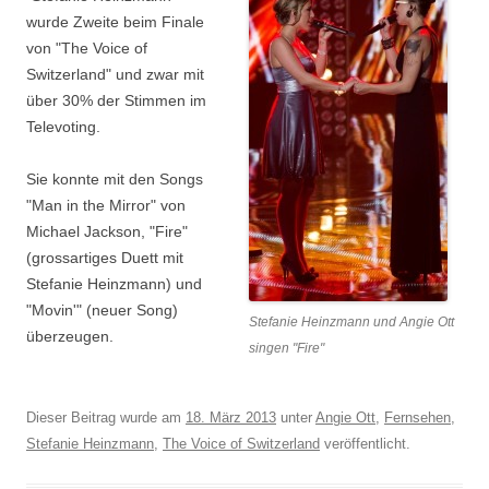
wurde Zweite beim Finale
von "The Voice of
Switzerland" und zwar mit
über 30% der Stimmen im
Televoting.
Sie konnte mit den Songs
"Man in the Mirror" von
Michael Jackson, "Fire"
(grossartiges Duett mit
Stefanie Heinzmann) und
"Movin'" (neuer Song)
Stefanie Heinzmann und Angie Ott
überzeugen.
singen "Fire"
Dieser Beitrag wurde am
18. März 2013
unter
Angie Ott
,
Fernsehen
,
Stefanie Heinzmann
,
The Voice of Switzerland
veröffentlicht.