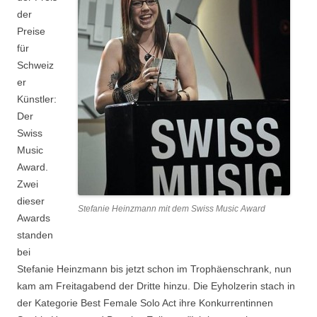
der
Preise
für
Schweiz
er
Künstler:
Der
Swiss
Music
Award.
Zwei
dieser
Stefanie Heinzmann mit dem Swiss Music Award
Awards
standen
bei
Stefanie Heinzmann bis jetzt schon im Trophäenschrank, nun
kam am Freitagabend der Dritte hinzu. Die Eyholzerin stach in
der Kategorie Best Female Solo Act ihre Konkurrentinnen