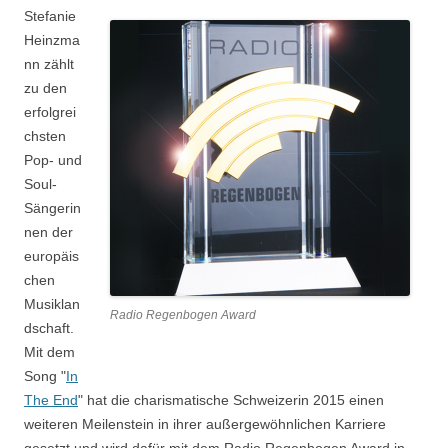
Stefanie
Heinzma
nn zählt
zu den
erfolgrei
chsten
Pop- und
Soul-
Sängerin
nen der
europäis
chen
Musiklan
Radio Regenbogen Award
dschaft.
Mit dem
Song "
In
The End
" hat die charismatische Schweizerin 2015 einen
weiteren Meilenstein in ihrer außergewöhnlichen Karriere