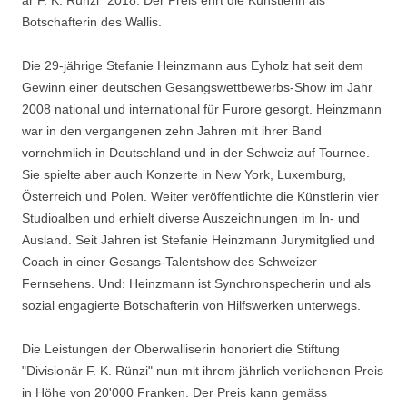
är F. K. Rünzi" 2018. Der Preis ehrt die Künstlerin als
Botschafterin des Wallis.
Die 29-jährige Stefanie Heinzmann aus Eyholz hat seit dem
Gewinn einer deutschen Gesangswettbewerbs-Show im Jahr
2008 national und international für Furore gesorgt. Heinzmann
war in den vergangenen zehn Jahren mit ihrer Band
vornehmlich in Deutschland und in der Schweiz auf Tournee.
Sie spielte aber auch Konzerte in New York, Luxemburg,
Österreich und Polen. Weiter veröffentlichte die Künstlerin vier
Studioalben und erhielt diverse Auszeichnungen im In- und
Ausland. Seit Jahren ist Stefanie Heinzmann Jurymitglied und
Coach in einer Gesangs-Talentshow des Schweizer
Fernsehens. Und: Heinzmann ist Synchronspecherin und als
sozial engagierte Botschafterin von Hilfswerken unterwegs.
Die Leistungen der Oberwalliserin honoriert die Stiftung
"Divisionär F. K. Rünzi" nun mit ihrem jährlich verliehenen Preis
in Höhe von 20'000 Franken. Der Preis kann gemäss