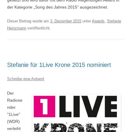
gesetzt und wird dafür mit dem Radio Regenbogen Award in
der Kategorie „Song des Jahres 2015“ ausgezeichnet.
Dieser Beitrag wurde am
3. Dezember 2015
unter
Awards
,
Stefanie
Heinzmann
veröffentlicht.
Stefanie für 1Live Krone 2015 nominiert
Schreibe eine Antwort
Der
Radiose
nder
"1Live"
(WDR)
verleiht