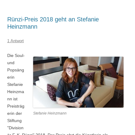
Rünzi-Preis 2018 geht an Stefanie
Heinzmann
1 Antwort
Die Soul-
und
Popsäng
erin
Stefanie
Heinzma
nn ist
Preisträg
erin der
Stefanie Heinzmann
Stiftung
"Division