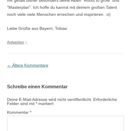
mir gefällt bisher besonders deine Alben "Roots to grow" und
"Masterplan". Ich hoffe du kannst mit deinem großen Talent
noch viele viele Menschen erreichen und inspirieren. :o)
Liebe Grüße aus Bayern, Tobias
↓
Antworten
Kommentarnavigation
← Ältere Kommentare
Schreibe einen Kommentar
Deine E-Mail-Adresse wird nicht veröffentlicht.
Erforderliche
Felder sind mit
*
markiert
Kommentar
*