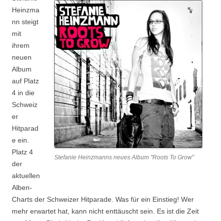
Heinzma
nn steigt
mit
ihrem
neuen
Album
auf Platz
4 in die
Schweiz
er
Hitparad
e ein.
Platz 4
Stefanie Heinzmanns neues Album "Roots To Grow"
der
aktuellen
Alben-
Charts der Schweizer Hitparade. Was für ein Einstieg! Wer
mehr erwartet hat, kann nicht enttäuscht sein. Es ist die Zeit