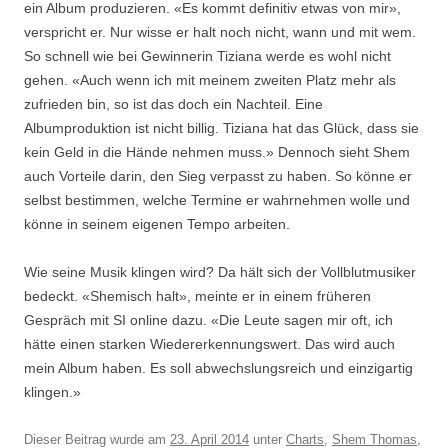
ein Album produzieren. «Es kommt definitiv etwas von mir»,
verspricht er. Nur wisse er halt noch nicht, wann und mit wem.
So schnell wie bei Gewinnerin Tiziana werde es wohl nicht
gehen. «Auch wenn ich mit meinem zweiten Platz mehr als
zufrieden bin, so ist das doch ein Nachteil. Eine
Albumproduktion ist nicht billig. Tiziana hat das Glück, dass sie
kein Geld in die Hände nehmen muss.» Dennoch sieht Shem
auch Vorteile darin, den Sieg verpasst zu haben. So könne er
selbst bestimmen, welche Termine er wahrnehmen wolle und
könne in seinem eigenen Tempo arbeiten.
Wie seine Musik klingen wird? Da hält sich der Vollblutmusiker
bedeckt. «Shemisch halt», meinte er in einem früheren
Gespräch mit SI online dazu. «Die Leute sagen mir oft, ich
hätte einen starken Wiedererkennungswert. Das wird auch
mein Album haben. Es soll abwechslungsreich und einzigartig
klingen.»
Dieser Beitrag wurde am
23. April 2014
unter
Charts
,
Shem Thomas
,