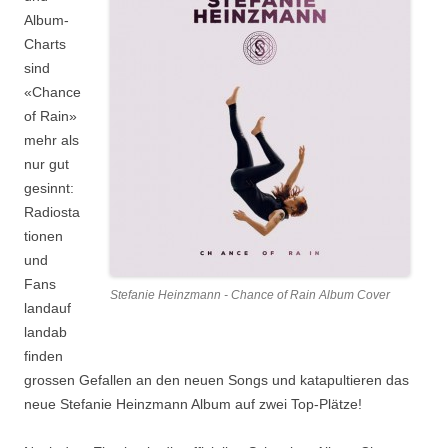
Album-
Charts
sind
«Chance
of Rain»
mehr als
nur gut
gesinnt:
Radiosta
tionen
und
Fans
Stefanie Heinzmann - Chance of Rain Album Cover
landauf
landab
finden
grossen Gefallen an den neuen Songs und katapultieren das
neue Stefanie Heinzmann Album auf zwei Top-Plätze!