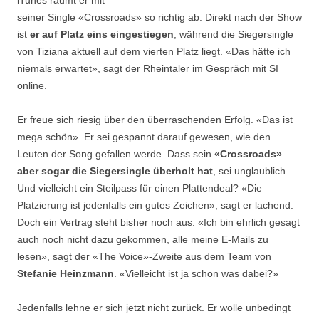
iTunes räumt er mit
seiner Single «Crossroads» so richtig ab. Direkt nach der Show
ist
er auf Platz eins eingestiegen
, während die Siegersingle
von Tiziana aktuell auf dem vierten Platz liegt. «Das hätte ich
niemals erwartet», sagt der Rheintaler im Gespräch mit SI
online.
Er freue sich riesig über den überraschenden Erfolg. «Das ist
mega schön». Er sei gespannt darauf gewesen, wie den
Leuten der Song gefallen werde. Dass sein
«Crossroads»
aber sogar die Siegersingle überholt hat
, sei unglaublich.
Und vielleicht ein Steilpass für einen Plattendeal? «Die
Platzierung ist jedenfalls ein gutes Zeichen», sagt er lachend.
Doch ein Vertrag steht bisher noch aus. «Ich bin ehrlich gesagt
auch noch nicht dazu gekommen, alle meine E-Mails zu
lesen», sagt der «The Voice»-Zweite aus dem Team von
Stefanie Heinzmann
. «Vielleicht ist ja schon was dabei?»
Jedenfalls lehne er sich jetzt nicht zurück. Er wolle unbedingt