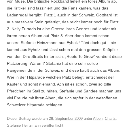
von Muse. Die britische Rockband liefert ein tolles Album ab,
die Kritiker sind fasziniert und die Fans kaufen, was das
Ladenregal hergibt. Platz 1 auch in der Schweiz. Gotthard ist
aus massivem Stein gefertigt, das reicht immer noch für Platz
2. Nelly Furtado ist eine Grosse ihres Genres und landet mit
ihrem neuen Album auf Platz 3. Aber dann kommt schon
unsere Stefanie Heinzmann aus Eyholz! Tönt doch gut – sie
kommt aus Eyholz und lässt schon mal den grossen Knöpfler
von den Dire Straits hinter sich. „Roots To Grow“ verdient diese
Platzierung. Warum? Stefanie hat eine sehr solide
Fangemeinde in der Schweiz und diese kauft auch das Album.
Wer in der Hitparade welchen Platz belegt, entscheidet der
Käufer und sonst niemand. Ach ist es schön, zwei so tolle
Pferdchen im Stall zu hüten. Stefanie und Sandee machen uns
viel Freude mit ihren Alben, die sich tapfer in der weltoffenen
Schweizer Hitparade schlagen.
Dieser Beitrag wurde am
28. September 2009
unter
Alben
,
Charts
,
Stefanie Heinzmann
veröffentlicht.