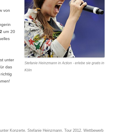
w von
ngerin
2
um 20
uelles
st unter
Stefanie Heinzmann in Action - erlebe sie gratis in
für das
Köln
richtig
hmen!
unter
Konzerte
,
Stefanie Heinzmann
,
Tour 2012
,
Wettbewerb