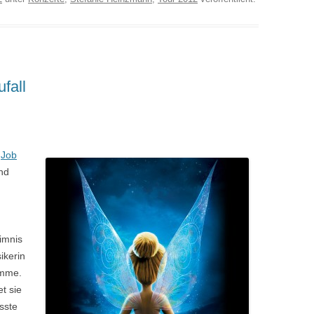
fall
n
Job
nd
imnis
ikerin
imme.
t sie
usste