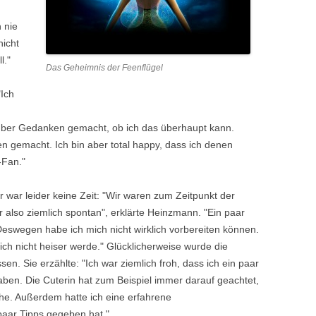
 nie
nicht
l."
Das Geheimnis der Feenflügel
"Ich
rüber Gedanken gemacht, ob ich das überhaupt kann.
n gemacht. Ich bin aber total happy, dass ich denen
-Fan."
r war leider keine Zeit: "Wir waren zum Zeitpunkt der
r also ziemlich spontan", erklärte Heinzmann. "Ein paar
Deswegen habe ich mich nicht wirklich vorbereiten können.
 ich nicht heiser werde." Glücklicherweise wurde die
ssen. Sie erzählte: "Ich war ziemlich froh, dass ich ein paar
aben. Die Cuterin hat zum Beispiel immer darauf geachtet,
che. Außerdem hatte ich eine erfahrene
 paar Tipps gegeben hat."