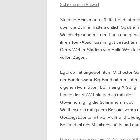
Schreibe eine Antwort
Stefanie Heinzmann hüpfte freudestrahl
über die Bühne, hatte sichtlich Spaß am
Wechselgesang mit den Fans und geno
ihren Tour-Abschluss im gut besuchten
Gerry Weber Stadion von Halle/Westfale
vollen Zügen.
Egal ob mit ungewohntem Orchester-S
der Bundeswehr-Big-Band oder mit der
eigenen Formation: Beim Sing-A-Song-
Finale der NRW-Lokalradios mit allen
Gewinnern ging die Schirmherrin des
Wettbewerbs mit gutem Beispiel voran u
Gesangstalente mit viel Fleiß und Übung m
Bestandteil des Musikgeschäfts und au
Dieser Beitrag wurde am
27. November 201