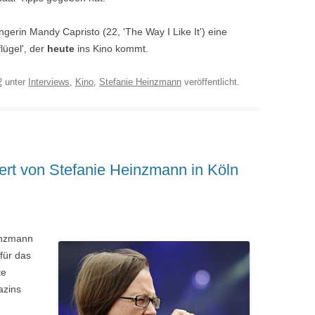
erin Mandy Capristo (22, 'The Way I Like It') eine
lügel', der
heute
ins Kino kommt.
2
unter
Interviews
,
Kino
,
Stefanie Heinzmann
veröffentlicht.
ert von Stefanie Heinzmann in Köln
inzmann
für das
te
azins