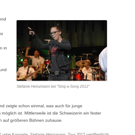
end
ss
n in
ound
Stefanie Heinzmann bei "Sing-a-Song 2012"
nd zeigte schon einmal, was auch für junge
öglich ist. Mittlerweile ist die Schweizerin ein fester
ch auf größeren Bühnen zuhause.
2
unter
Konzerte
,
Stefanie Heinzmann
,
Tour 2012
veröffentlicht.