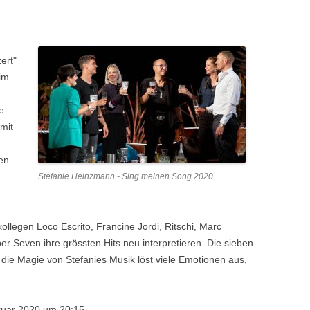
ert"
 im
e
mit
en
Stefanie Heinzmann - Sing meinen Song 2020
llegen Loco Escrito, Francine Jordi, Ritschi, Marc
er Seven ihre grössten Hits neu interpretieren. Die sieben
 die Magie von Stefanies Musik löst viele Emotionen aus,
ruar 2020 um 20:15.