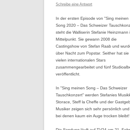
Schreibe eine Antwort
In der ersten Episode von "Sing meinen
Song 2020 – Das Schweizer Tauschkonz
steht die Walliserin Stefanie Heinzmann
Mittelpunkt. Sie gewann 2008 die
Castingshow von Stefan Raab und wurd
über Nacht zum Popstar. Seither hat sie 
vielen internationalen Stars
zusammengearbeitet und fünf Studioalb
veröffentlicht.
In "Sing meinen Song – Das Schweizer
Tauschkonzert" werden Stefanies Musikko
Storace, Steff la Cheffe und der Gastgeb
Musiker zeigen sich sehr persönlich und
bei denen kaum ein Auge trocken bleibt!
Die Sendung läuft auf TV24 am 21. Feb