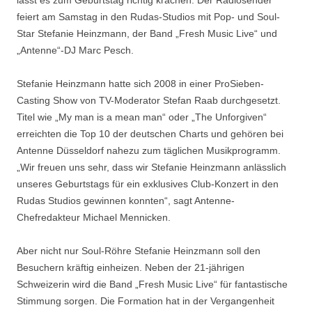
lässt es zum Geburtstag richtig krachen: Der Radiosender
feiert am Samstag in den Rudas-Studios mit Pop- und Soul-
Star Stefanie Heinzmann, der Band „Fresh Music Live“ und
„Antenne“-DJ Marc Pesch.
Stefanie Heinzmann hatte sich 2008 in einer ProSieben-
Casting Show von TV-Moderator Stefan Raab durchgesetzt.
Titel wie „My man is a mean man“ oder „The Unforgiven“
erreichten die Top 10 der deutschen Charts und gehören bei
Antenne Düsseldorf nahezu zum täglichen Musikprogramm.
„Wir freuen uns sehr, dass wir Stefanie Heinzmann anlässlich
unseres Geburtstags für ein exklusives Club-Konzert in den
Rudas Studios gewinnen konnten“, sagt Antenne-
Chefredakteur Michael Mennicken.
Aber nicht nur Soul-Röhre Stefanie Heinzmann soll den
Besuchern kräftig einheizen. Neben der 21-jährigen
Schweizerin wird die Band „Fresh Music Live“ für fantastische
Stimmung sorgen. Die Formation hat in der Vergangenheit