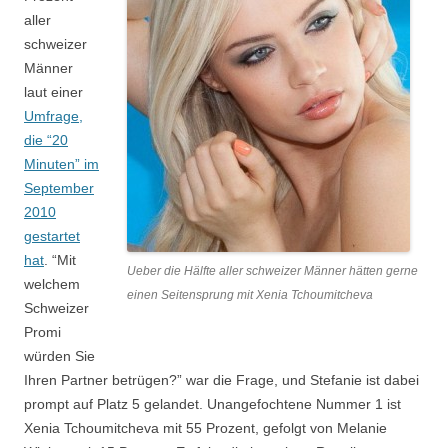
aller
schweizer
Männer
laut einer
Umfrage,
die “20
Minuten” im
September
2010
gestartet
hat
. “Mit
Ueber die Hälfte aller schweizer Männer hätten gerne
welchem
einen Seitensprung mit Xenia Tchoumitcheva
Schweizer
Promi
würden Sie
Ihren Partner betrügen?” war die Frage, und Stefanie ist dabei
prompt auf Platz 5 gelandet. Unangefochtene Nummer 1 ist
Xenia Tchoumitcheva mit 55 Prozent, gefolgt von Melanie