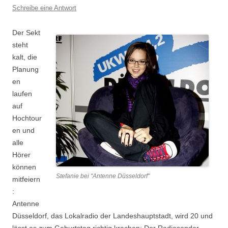
Schreibe eine Antwort
Der Sekt
steht
kalt, die
Planung
en
laufen
auf
Hochtour
en und
alle
Hörer
können
Stefanie bei "Antenne Düsseldorf"
mitfeiern
:
Antenne
Düsseldorf, das Lokalradio der Landeshauptstadt, wird 20 und