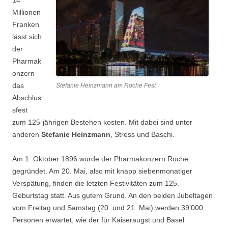
14
Millionen
Franken
lässt sich
der
Pharmak
onzern
das
Stefanie Heinzmann am Roche Fest
Abschlus
sfest
zum 125-jährigen Bestehen kosten. Mit dabei sind unter
anderen
Stefanie Heinzmann
, Stress und Baschi.
Am 1. Oktober 1896 wurde der Pharmakonzern Roche
gegründet. Am 20. Mai, also mit knapp siebenmonatiger
Verspätung, finden die letzten Festivitäten zum 125.
Geburtstag statt. Aus gutem Grund. An den beiden Jubeltagen
vom Freitag und Samstag (20. und 21. Mai) werden 39’000
Personen erwartet, wie der für Kaiseraugst und Basel