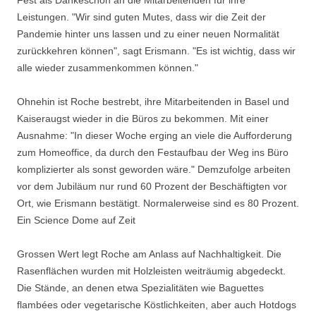
Fest als Dankeschön an die Mitarbeitenden für ihre
Leistungen. "Wir sind guten Mutes, dass wir die Zeit der
Pandemie hinter uns lassen und zu einer neuen Normalität
zurückkehren können", sagt Erismann. "Es ist wichtig, dass wir
alle wieder zusammenkommen können."
Ohnehin ist Roche bestrebt, ihre Mitarbeitenden in Basel und
Kaiseraugst wieder in die Büros zu bekommen. Mit einer
Ausnahme: "In dieser Woche erging an viele die Aufforderung
zum Homeoffice, da durch den Festaufbau der Weg ins Büro
komplizierter als sonst geworden wäre." Demzufolge arbeiten
vor dem Jubiläum nur rund 60 Prozent der Beschäftigten vor
Ort, wie Erismann bestätigt. Normalerweise sind es 80 Prozent.
Ein Science Dome auf Zeit
Grossen Wert legt Roche am Anlass auf Nachhaltigkeit. Die
Rasenflächen wurden mit Holzleisten weiträumig abgedeckt.
Die Stände, an denen etwa Spezialitäten wie Baguettes
flambées oder vegetarische Köstlichkeiten, aber auch Hotdogs