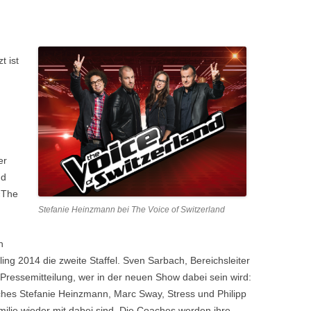
t ist
er
nd
«The
Stefanie Heinzmann bei The Voice of Switzerland
n
ling 2014 die zweite Staffel. Sven Sarbach, Bereichsleiter
Pressemitteilung, wer in der neuen Show dabei sein wird:
aches Stefanie Heinzmann, Marc Sway, Stress und Philipp
ilie wieder mit dabei sind. Die Coaches werden ihre