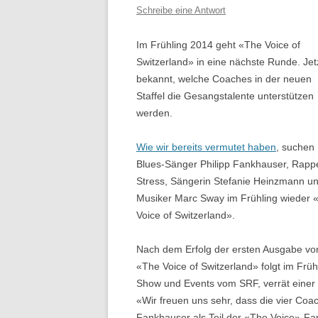
Schreibe eine Antwort
Im Frühling 2014 geht «The Voice of
Switzerland» in eine nächste Runde. Jetz
bekannt, welche Coaches in der neuen
Staffel die Gesangstalente unterstützen
werden.
Wie wir bereits vermutet haben
, suchen
Blues-Sänger Philipp Fankhauser, Rapp
Stress, Sängerin Stefanie Heinzmann u
Musiker Marc Sway im Frühling wieder 
Voice of Switzerland».
Nach dem Erfolg der ersten Ausgabe vo
«The Voice of Switzerland» folgt im Früh
Show und Events vom SRF, verrät einer 
«Wir freuen uns sehr, dass die vier Co
Fankhauser als Teil der «The Voice»-Fam