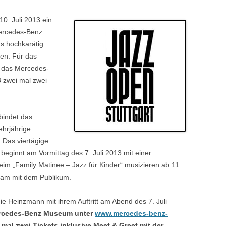
10. Juli 2013 ein
Mercedes-Benz
s hochkarätig
ten. Für das
t das Mercedes-
 zwei mal zwei
bindet das
hrjährige
. Das viertägige
innt am Vormittag des 7. Juli 2013 mit einer
eim „Family Matinee – Jazz für Kinder“ musizieren ab 11
sam mit dem Publikum.
nie Heinzmann mit ihrem Auftritt am Abend des 7. Juli
Mercedes-Benz Museum unter
www.mercedes-benz-
 mal zwei Tickets inklusive Meet & Greet mit der