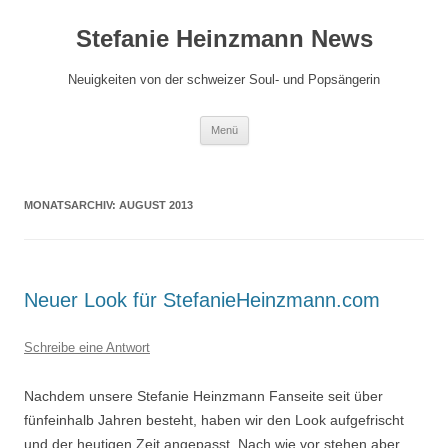
Zum
Inhalt
Stefanie Heinzmann News
springen
Neuigkeiten von der schweizer Soul- und Popsängerin
Menü
MONATSARCHIV:
AUGUST 2013
Neuer Look für StefanieHeinzmann.com
Schreibe eine Antwort
Nachdem unsere Stefanie Heinzmann Fanseite seit über
fünfeinhalb Jahren besteht, haben wir den Look aufgefrischt
und der heutigen Zeit angepasst. Nach wie vor stehen aber