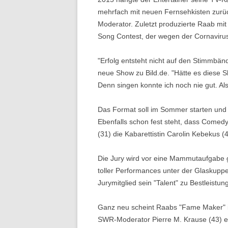
mehrfach mit neuen Fernsehkisten zurü
Moderator. Zuletzt produzierte Raab mit 
Song Contest, der wegen der Cornavirus
"Erfolg entsteht nicht auf den Stimmbän
neue Show zu Bild.de. "Hätte es diese 
Denn singen konnte ich noch nie gut. Al
Das Format soll im Sommer starten und 
Ebenfalls schon fest steht, dass Comed
(31) die Kabarettistin Carolin Kebekus 
Die Jury wird vor eine Mammutaufgabe g
toller Performances unter der Glaskupp
Jurymitglied sein "Talent" zu Bestleist
Ganz neu scheint Raabs "Fame Maker" i
SWR-Moderator Pierre M. Krause (43) ein