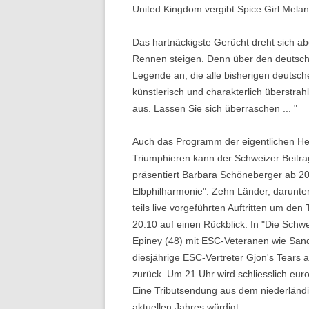
United Kingdom vergibt Spice Girl Melan
Das hartnäckigste Gerücht dreht sich abe
Rennen steigen. Denn über den deutschen
Legende an, die alle bisherigen deuts
künstlerisch und charakterlich überstrah
aus. Lassen Sie sich überraschen ... "
Auch das Programm der eigentlichen He
Triumphieren kann der Schweizer Beitrag
präsentiert Barbara Schöneberger ab 20
Elbphilharmonie". Zehn Länder, darunter
teils live vorgeführten Auftritten um de
20.10 auf einen Rückblick: In "Die Sch
Epiney (48) mit ESC-Veteranen wie Sand
diesjährige ESC-Vertreter Gjon's Tears
zurück. Um 21 Uhr wird schliesslich euro
Eine Tributsendung aus dem niederländi
aktuellen Jahres würdigt.