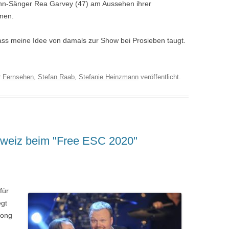
nn-Sänger Rea Garvey (47) am Aussehen ihrer
nnen.
ss meine Idee von damals zur Show bei Prosieben taugt.
r
Fernsehen
,
Stefan Raab
,
Stefanie Heinzmann
veröffentlicht.
Schweiz beim "Free ESC 2020"
für
egt
Song