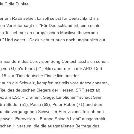
ie C die Punkte.
r um Raab selber. Er soll selbst für Deutschland ins
 Vertreter sagt er: "Für Deutschland tritt eine echte
chen Teilnehmer an europäischen Musikwettbewerben
lt." Und weiter: "Dazu sieht er auch noch unglaublich gut
imsendern des Eurovision Song Contest lässt sich sehen.
 von Gjon's Tears (21, Bild) aber nur in der ARD. Dort
.15 Uhr "Das deutsche Finale live aus der
 auch die Schweiz, kämpfen mit teils voraufgezeichneten,
n Titel des deutschen Siegers der Herzen. SRF setzt ab
weiz am ESC – Dramen, Siege, Emotionen" schaut Sven
ra Studer (51), Paola (69), Peter Reber (71) und dem
 auf die vergangenen Schweizer Eurovisions-Teilnahmen
paweit "Eurovision – Europe Shine A Light" ausgestrahlt.
schen Hilversum, die die ausgefallenen Beiträge des