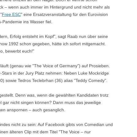
ck – wenn auch immer im Hintergrund und nicht mehr als
"
Free ESC
" eine Ersatzveranstaltung für den Eurovision
-Pandemie ins Wasser fiel.
dern, Erfolg entsteht im Kopf", sagt Raab nun über seine
Show 1992 schon gegeben, hätte ich sofort mitgemacht.
so, bewerbt euch!"
läuft (genau wie "The Voice of Germany") auf Prosieben.
y-Stars in der Jury Platz nehmen: Neben Luke Mockridge
(40) sowie Tedros Teclebrhan (36) alias "Teddy Comedy".
estellt. Denn was, wenn die gewählten Kandidaten trotz
el gar nicht singen können? Dann muss das jeweilige
ungen anspornen – auch gesanglich.
ndes nicht zu sein: Auf Facebook gibts von Comedian und
en älteren Clip mit dem Titel "The Voice – nur