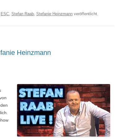
r
ESC
,
Stefan Raab
,
Stefanie Heinzmann
veröffentlicht.
tefanie Heinzmann
s
 von
 den
ich.
-Show