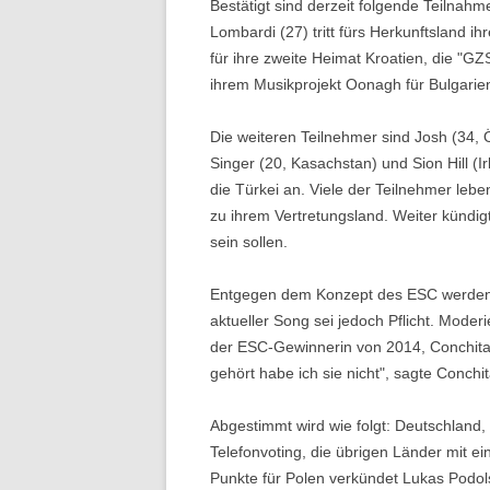
Bestätigt sind derzeit folgende Teilnah
Lombardi (27) tritt fürs Herkunftsland ih
für ihre zweite Heimat Kroatien, die "GZS
ihrem Musikprojekt Oonagh für Bulgarie
Die weiteren Teilnehmer sind Josh (34, Ö
Singer (20, Kasachstan) und Sion Hill (Ir
die Türkei an. Viele der Teilnehmer leb
zu ihrem Vertretungsland. Weiter kündi
sein sollen.
Entgegen dem Konzept des ESC werden d
aktueller Song sei jedoch Pflicht. Mode
der ESC-Gewinnerin von 2014, Conchita 
gehört habe ich sie nicht", sagte Conch
Abgestimmt wird wie folgt: Deutschland,
Telefonvoting, die übrigen Länder mit ei
Punkte für Polen verkündet Lukas Podolsk