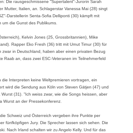
men: Die rausgeschmissene "Supertalent"-Jurorin Sarah
rer Mutter, Italien, an. Schlagerstar Vanessa Mai (28) singt
Z"-Darstellerin Senta-Sofia Delliponti (30) kämpft mit
n um die Gunst des Publikums.
sterreich), Kelvin Jones (25, Grossbritannien), Mike
land). Rapper Eko Fresh (36) tritt mit Umut Timur (30) für
en zwar in Deutschland, haben aber einen privaten Bezug
gte Raab an, dass zwei ESC-Veteranen im Teilnehmerfeld
ie Interpreten keine Weltpremieren vortragen, ein
riert wird die Sendung aus Köln von Steven Gätjen (47) und
Wurst (31). "Ich weiss zwar, wie die Songs heissen, aber
ita Wurst an der Pressekonferenz.
 die Schweiz und Österreich vergeben ihre Punkte per
ner fünfköpfigen Jury. Die Sprecher lassen sich sehen. Die
i. Nach Irland schalten wir zu Angelo Kelly. Und für das