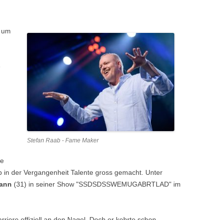
s um
e
Stefan Raab - Fame Maker
ie
 in der Vergangenheit Talente gross gemacht. Unter
mann
(31) in seiner Show "SSDSDSSWEMUGABRTLAD" im
riere offiziell an den Nagel. Doch er kehrte schon