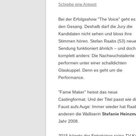
Schreibe eine Antwort
Bei der Erfolgsshow "The Voice" geht e
den Gesang. Deshalb darf die Jury die
Kandidaten nicht sehen und bloss ihre
Stimmen hören. Stefan Raabs (53) neu
Sendung funktioniert ähnlich – und doch
komplett anders: Die Nachwuchstalente
performen unter einer schalldichten
Glaskuppel. Denn es geht um die
Performance.
"Fame Maker" heisst das neue
Castingformat. Und der Titel passt wie d
Faust aufs Auge: Immer wieder hat Raab
anderen die Walliserin
Stefanie Heinz
Jahr 2008.
2015 hängte der Entertainer seine TV-Kar