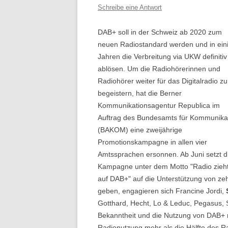
Schreibe eine Antwort
DAB+ soll in der Schweiz ab 2020 zum
neuen Radiostandard werden und in ein
Jahren die Verbreitung via UKW definitiv
ablösen. Um die Radiohörerinnen und
Radiohörer weiter für das Digitalradio zu
begeistern, hat die Berner
Kommunikationsagentur Republica im
Auftrag des Bundesamts für Kommunika
(BAKOM) eine zweijährige
Promotionskampagne in allen vier
Amtssprachen ersonnen. Ab Juni setzt d
Kampagne unter dem Motto "Radio zieh
auf DAB+" auf die Unterstützung von zeh
geben, engagieren sich Francine Jordi,
Gotthard, Hecht, Lo & Leduc, Pegasus, 
Bekanntheit und die Nutzung von DAB+ na
Radionutzung mehr als die Hälfte des R