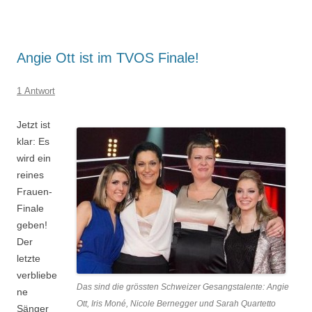
Angie Ott ist im TVOS Finale!
1 Antwort
Jetzt ist
klar: Es
wird ein
reines
Frauen-
Finale
geben!
Der
letzte
verbliebe
Das sind die grössten Schweizer Gesangstalente: Angie
ne
Ott, Iris Moné, Nicole Bernegger und Sarah Quartetto
Sänger