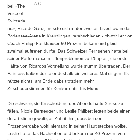
(v.l.)
bei «The
Voice of
Switzerla
nd», Ricardo Sanz, musste sich in der zweiten Liveshow in der
Bodensee-Arena in Kreuzlingen verabschieden - obwohl er von
Coach Philipp Fankhauser 60 Prozent bekam und gleich
zweimal auftreten durfte. Das Schweizer Fernsehen hatte bei
seiner Performance mit Tonproblemen zu kämpfen, die erste
Hälfte von Ricardos Vorstellung wurde stumm übertragen. Der
Fairness halber durfte er deshalb ein weiteres Mal singen. Es
nützte nichts, am Ende gabs trotzdem mehr
Zuschauerstimmen für Konkurrentin Iris Moné.
Die schwierigste Entscheidung des Abends hatte Stress zu
fällen. Nicole Bernegger und Leslie Philbert legten beide einen
derart stimmgewaltigen Auftritt hin, dass bei der
Prozentvergabe wohl niemand in seiner Haut stecken wollte.
Leslie hatte das Nachsehen und bekam nur 40 Prozent von