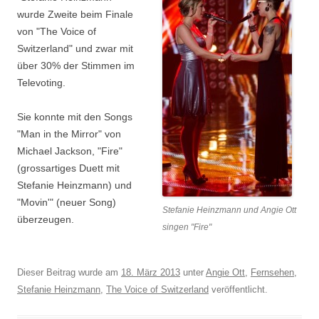
wurde Zweite beim Finale
von "The Voice of
Switzerland" und zwar mit
über 30% der Stimmen im
Televoting.
Sie konnte mit den Songs
"Man in the Mirror" von
Michael Jackson, "Fire"
(grossartiges Duett mit
Stefanie Heinzmann) und
"Movin'" (neuer Song)
Stefanie Heinzmann und Angie Ott
überzeugen.
singen "Fire"
Dieser Beitrag wurde am
18. März 2013
unter
Angie Ott
,
Fernsehen
,
Stefanie Heinzmann
,
The Voice of Switzerland
veröffentlicht.