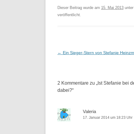
Dieser Beitrag wurde am
15. Mai 2013
unte
veröffentlicht.
Beitragsnavigation
←
Ein Sieger-Stern von Stefanie Heinz
2 Kommentare zu „
Ist Stefanie bei 
dabei?
“
Valeria
17. Januar 2014 um 18:23 Uhr