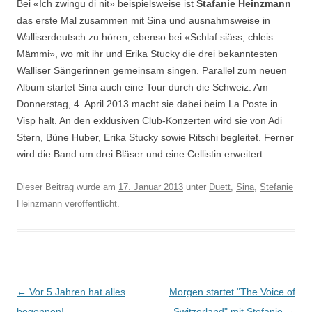
Bei «Ich zwingu di nit» beispielsweise ist
Stafanie Heinzmann
das erste Mal zusammen mit Sina und ausnahmsweise in
Walliserdeutsch zu hören; ebenso bei «Schlaf siäss, chleis
Mämmi», wo mit ihr und Erika Stucky die drei bekanntesten
Walliser Sängerinnen gemeinsam singen. Parallel zum neuen
Album startet Sina auch eine Tour durch die Schweiz. Am
Donnerstag, 4. April 2013 macht sie dabei beim La Poste in
Visp halt. An den exklusiven Club-Konzerten wird sie von Adi
Stern, Büne Huber, Erika Stucky sowie Ritschi begleitet. Ferner
wird die Band um drei Bläser und eine Cellistin erweitert.
Dieser Beitrag wurde am
17. Januar 2013
unter
Duett
,
Sina
,
Stefanie
Heinzmann
veröffentlicht.
Beitragsnavigation
←
Vor 5 Jahren hat alles
Morgen startet "The Voice of
begonnen!
Switzerland" mit Stefanie
→