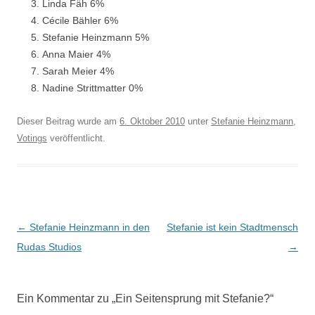
Linda Fäh 6%
Cécile Bähler 6%
Stefanie Heinzmann 5%
Anna Maier 4%
Sarah Meier 4%
Nadine Strittmatter 0%
Dieser Beitrag wurde am
6. Oktober 2010
unter
Stefanie Heinzmann
,
Votings
veröffentlicht.
Beitragsnavigation
←
Stefanie Heinzmann in den
Stefanie ist kein Stadtmensch
Rudas Studios
→
Ein Kommentar zu „
Ein Seitensprung mit Stefanie?
“