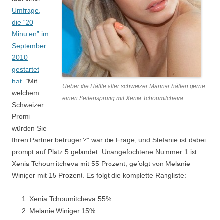
Umfrage,
die “20
Minuten” im
September
2010
gestartet
hat
. “Mit
Ueber die Hälfte aller schweizer Männer hätten gerne
welchem
einen Seitensprung mit Xenia Tchoumitcheva
Schweizer
Promi
würden Sie
Ihren Partner betrügen?” war die Frage, und Stefanie ist dabei
prompt auf Platz 5 gelandet. Unangefochtene Nummer 1 ist
Xenia Tchoumitcheva mit 55 Prozent, gefolgt von Melanie
Winiger mit 15 Prozent. Es folgt die komplette Rangliste:
Xenia Tchoumitcheva 55%
Melanie Winiger 15%