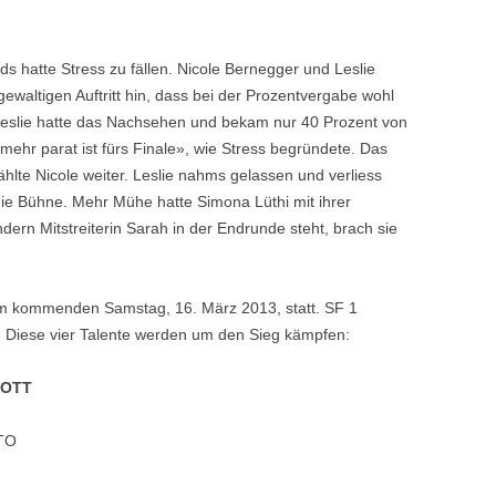
s hatte Stress zu fällen. Nicole Bernegger und Leslie
gewaltigen Auftritt hin, dass bei der Prozentvergabe wohl
 Leslie hatte das Nachsehen und bekam nur 40 Prozent von
mehr parat ist fürs Finale», wie Stress begründete. Das
lte Nicole weiter. Leslie nahms gelassen und verliess
ie Bühne. Mehr Mühe hatte Simona Lüthi mit ihrer
ndern Mitstreiterin Sarah in der Endrunde steht, brach sie
m kommenden Samstag, 16. März 2013, statt. SF 1
r. Diese vier Talente werden um den Sieg kämpfen:
 OTT
TO