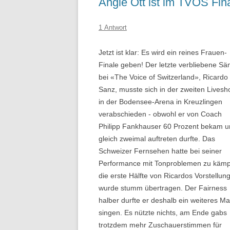
Angie Ott ist im TVOS Fina
1 Antwort
Jetzt ist klar: Es wird ein reines Frauen-
Finale geben! Der letzte verbliebene Sä
bei «The Voice of Switzerland», Ricardo
Sanz, musste sich in der zweiten Lives
in der Bodensee-Arena in Kreuzlingen
verabschieden - obwohl er von Coach
Philipp Fankhauser 60 Prozent bekam 
gleich zweimal auftreten durfte. Das
Schweizer Fernsehen hatte bei seiner
Performance mit Tonproblemen zu kämp
die erste Hälfte von Ricardos Vorstellun
wurde stumm übertragen. Der Fairness
halber durfte er deshalb ein weiteres Ma
singen. Es nützte nichts, am Ende gabs
trotzdem mehr Zuschauerstimmen für