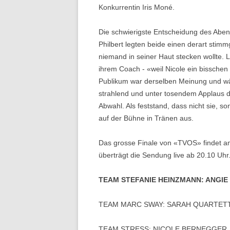
Konkurrentin Iris Moné.
Die schwierigste Entscheidung des Abend
Philbert legten beide einen derart stimm
niemand in seiner Haut stecken wollte.
ihrem Coach - «weil Nicole ein bisschen 
Publikum war derselben Meinung und wäh
strahlend und unter tosendem Applaus d
Abwahl. Als feststand, dass nicht sie, so
auf der Bühne in Tränen aus.
Das grosse Finale von «TVOS» findet a
überträgt die Sendung live ab 20.10 Uh
TEAM STEFANIE HEINZMANN: ANGIE
TEAM MARC SWAY: SARAH QUARTET
TEAM STRESS: NICOLE BERNEGGER