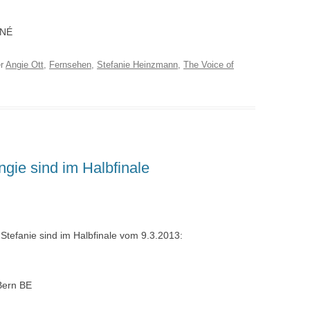
ONÉ
er
Angie Ott
,
Fernsehen
,
Stefanie Heinzmann
,
The Voice of
gie sind im Halbfinale
tefanie sind im Halbfinale vom 9.3.2013:
Bern BE