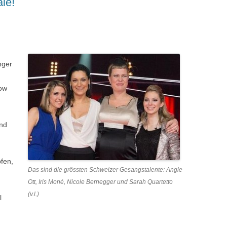
le!
nger
how
und
fen,
Das sind die grössten Schweizer Gesangstalente: Angie
g
Ott, Iris Moné, Nicole Bernegger und Sarah Quartetto
(v.l.)
l