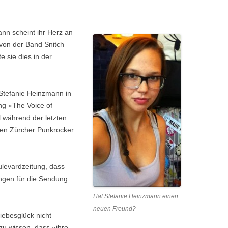
nn scheint ihr Herz an
von der Band Snitch
e sie dies in der
 Stefanie Heinzmann in
ng «The Voice of
l während der letzten
en Zürcher Punkrocker
ulevardzeitung, dass
ngen für die Sendung
Hat Stefanie Heinzmann einen
neuen Freund?
iebesglück nicht
zu wissen, dass «ihre