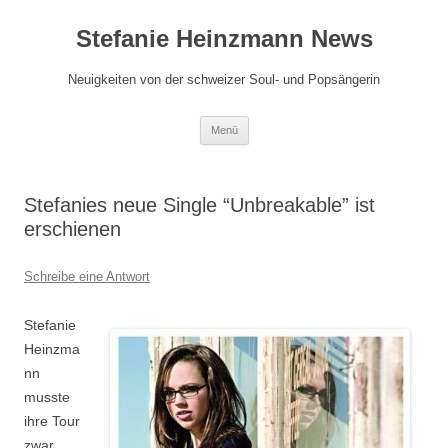
Zum
Inhalt
Stefanie Heinzmann News
springen
Neuigkeiten von der schweizer Soul- und Popsängerin
Menü
Stefanies neue Single “Unbreakable” ist
erschienen
Schreibe eine Antwort
Stefanie
Heinzma
nn
musste
ihre Tour
zwar